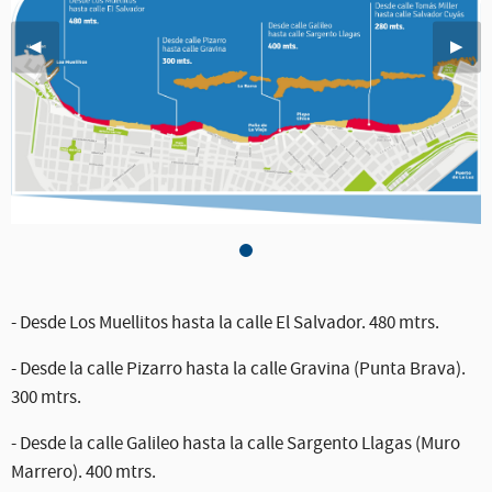
Imagen anterior
◀︎
Sigui
▶︎
Mapa Opción 2, 50% de la Playa 
- Desde Los Muellitos hasta la calle El Salvador. 480 mtrs.
- Desde la calle Pizarro hasta la calle Gravina (Punta Brava).
300 mtrs.
- Desde la calle Galileo hasta la calle Sargento Llagas (Muro
Marrero). 400 mtrs.