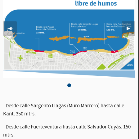
Imagen anterior
◀︎
Sigui
▶︎
Mapa Opción 1, 25% de la
- Desde calle Sargento Llagas (Muro Marrero) hasta calle
Kant. 350 mtrs.
- Desde calle Fuerteventura hasta calle Salvador Cuyás. 150
mtrs.