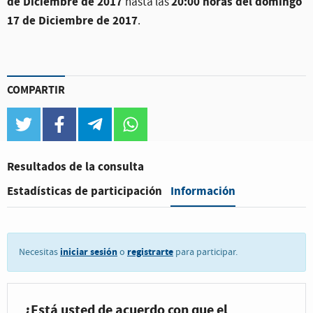
de Diciembre de 2017
20:00 horas del domingo
hasta las
17 de Diciembre de 2017
.
COMPARTIR
twitter
facebook
telegram
whatsapp
Resultados de la consulta
Información
Estadísticas de participación
iniciar sesión
registrarte
Necesitas
o
para participar.
¿Está usted de acuerdo con que el