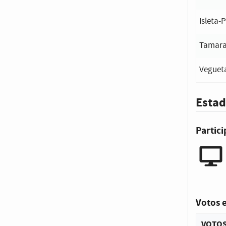
Isleta
Tamara
Vegueta
Estad
Partic
Votos 
VOTO