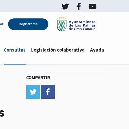
Twitter de LPGC Decid
Facebook de LPGC
YouTube de L
ar
Registrarse
Estás en
Consultas
Legislación colaborativa
Ayuda
COMPARTIR
twitter
facebook
s