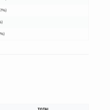
07%)
%)
8%)
TOTAL