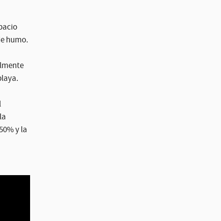
spacio
 de humo.
almente
playa.
l
la
50% y la