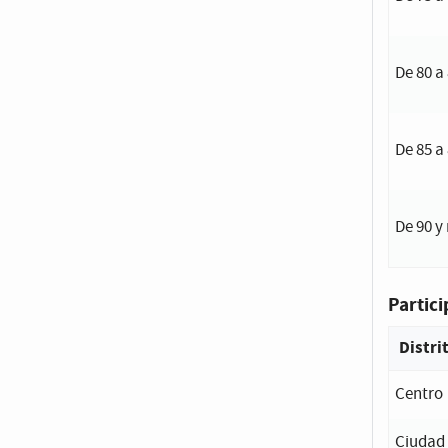
De 80 a
De 85 a
De 90 y
Partici
Distri
Centro
Ciudad 