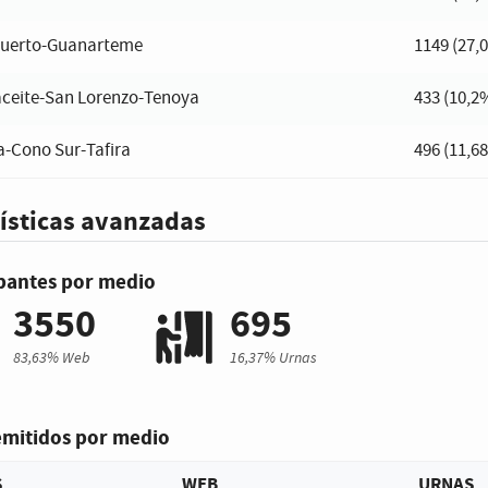
-Puerto-Guanarteme
1149 (27,
ceite-San Lorenzo-Tenoya
433 (10,2
-Cono Sur-Tafira
496 (11,6
ísticas avanzadas
ipantes por medio
3550
695
83,63% Web
16,37% Urnas
emitidos por medio
S
WEB
URNAS