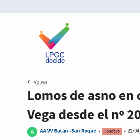
Volver
Lomos de asno en 
Vega desde el nº 2
AA.VV Batán -San Roque
•
•
22/04
Colectivo