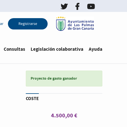
Twitter de LPGC Decid
Facebook de LPGC
YouTube de L
ar
Registrarse
Consultas
Legislación colaborativa
Ayuda
Proyecto de gasto ganador
COSTE
4.500,00 €