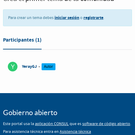
iniciar sesión
registrarte
Para crear un tema debes
o
.
Participantes
(1)
YerayGJ
•
Autor
Gobierno abierto
Este portal usa la
aplicación CONSUL
que es
software de código abierto
.
Para asistencia técnica entra en
Asistencia técnica