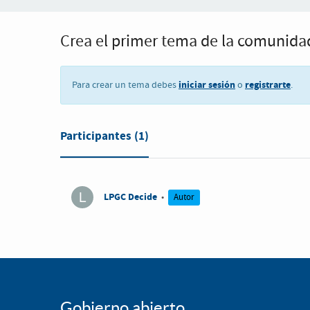
Crea el primer tema de la comunida
iniciar sesión
registrarte
Para crear un tema debes
o
.
Participantes
(1)
LPGC Decide
•
Autor
Gobierno abierto