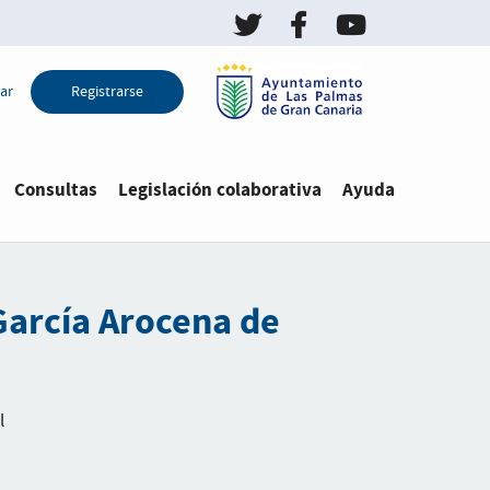
Twitter de LPGC Decid
Facebook de LPGC
YouTube de L
ar
Registrarse
Consultas
Legislación colaborativa
Ayuda
García Arocena de
l